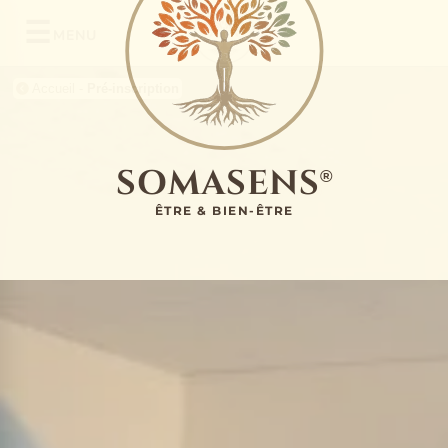
☰
MENU
Accueil
-
Pré-inscription