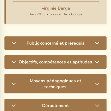
virginie Berge
Juin 2025 • Source : Avis Google
Public concerné et prérequis
Aucun prérequis aussi bien en termes
Objectifs, compétences et aptitudes
d’expérience, de compétences que de diplômes /
certificats / titres.
Les objectifs visés sont les suivants
:
Accessible à toute personne majeure et ne
Moyens pédagogiques et
Ce module de formation s'adresse aux professionnels
présentant pas de contre-indication médicale le
techniques
en massages de bien-être en devenir ou déjà
jour de la formation.
installés.
Les moyens pédagogiques sont les suivants
:
Déroulement
Il consiste en l'acquisition des connaissances
Pratique des entretiens sous la forme de « jeux de