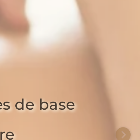
es de base
re