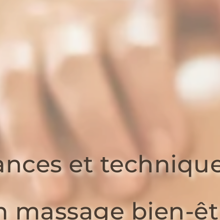
nces et techniqu
n massage bien-êt